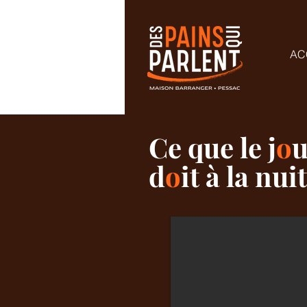
AC
Ce que le j
o
u
d
o
it à la nui