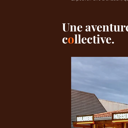
Une aventur
c
o
llective.