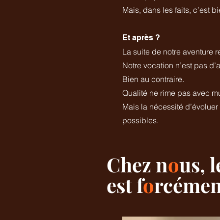
Mais, dans les faits, c’est b
Et après ?
La suite de notre aventure re
Notre vocation n’est pas 
Bien au contraire.
Qualité ne rime pas avec mu
Mais la nécessité d’évoluer
possibles.
Chez n
o
us, l
est f
o
rcément